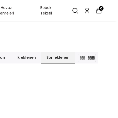
/ Havuz
Bebek
0
emeleri
Tekstil
lan
İlk eklenen
Son eklenen