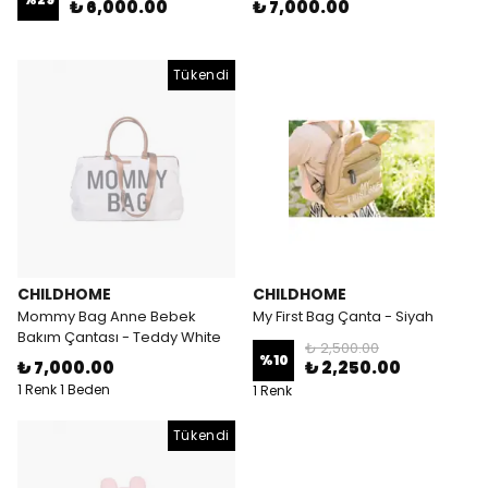
₺ 6,000.00
₺ 7,000.00
Tükendi
CHILDHOME
CHILDHOME
Mommy Bag Anne Bebek
My First Bag Çanta - Siyah
Bakım Çantası - Teddy White
₺ 2,500.00
%
10
₺ 7,000.00
₺ 2,250.00
1 Renk 1 Beden
1 Renk
Tükendi