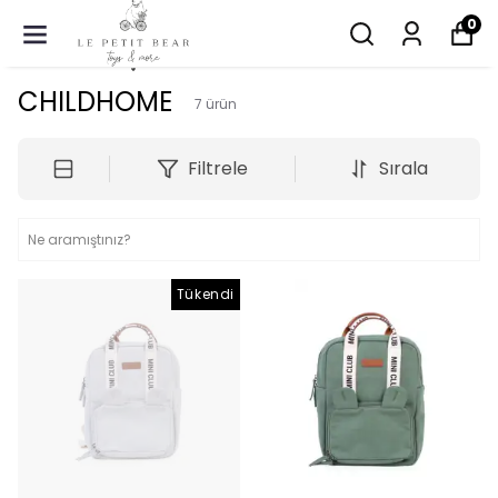
0
CHILDHOME
7
ürün
Filtrele
Sırala
Tükendi