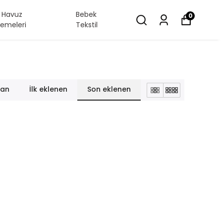
/ Havuz
Bebek
0
emeleri
Tekstil
lan
İlk eklenen
Son eklenen