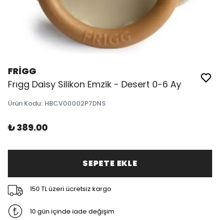
FRİGG
Frıgg Daisy Silikon Emzik - Desert 0-6 Ay
Ürün Kodu
:
HBCV00002P7DNS
₺ 389.00
SEPETE EKLE
150 TL üzeri ücretsiz kargo
10 gün içinde iade değişim