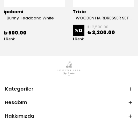
ipobomi
Trixie
- Bunny Headband White
- WOODEN HAIRDRESSER SET - AHŞAP KUAFÖR SETİ
₺ 2,500.00
%
12
₺ 2,200.00
₺ 600.00
1 Renk
1 Renk
Kategoriler
Hesabım
Hakkımızda