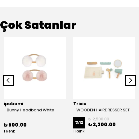
Çok Satanlar
ipobomi
Trixie
- Bunny Headband White
- WOODEN HAIRDRESSER SET - AHŞAP KUAFÖR SETİ
₺ 2,500.00
%
12
₺ 2,200.00
₺ 600.00
1 Renk
1 Renk