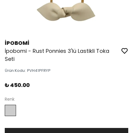
İPOBOMİ
İpobomi - Rust Ponnies 3'lü Lastikli Toka
Seti
Ürün Kodu
:
PVH41PFRYP
₺ 450.00
Renk