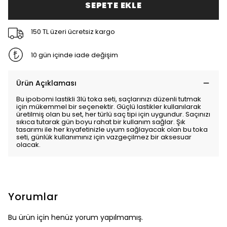
SEPETE EKLE
150 TL üzeri ücretsiz kargo
10 gün içinde iade değişim
Ürün Açıklaması
Bu ipobomi lastikli 3lü toka seti, saçlarınızı düzenli tutmak
için mükemmel bir seçenektir. Güçlü lastikler kullanılarak
üretilmiş olan bu set, her türlü saç tipi için uygundur. Saçınızı
sıkıca tutarak gün boyu rahat bir kullanım sağlar. Şık
tasarımı ile her kıyafetinizle uyum sağlayacak olan bu toka
seti, günlük kullanımınız için vazgeçilmez bir aksesuar
olacak.
Yorumlar
Bu ürün için henüz yorum yapılmamış.