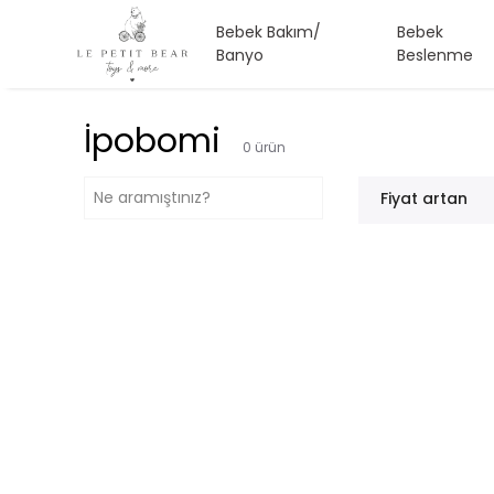
Bebek Bakım/
Bebek
Banyo
Beslenme
İpobomi
0
ürün
Fiyat artan