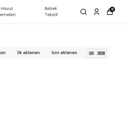
/ Havuz
Bebek
0
emeleri
Tekstil
lan
İlk eklenen
Son eklenen