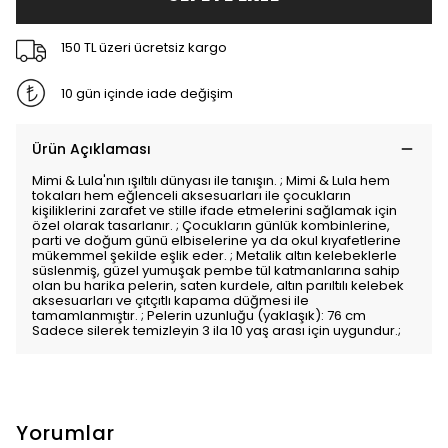
150 TL üzeri ücretsiz kargo
10 gün içinde iade değişim
Ürün Açıklaması
Mimi & Lula'nın ışıltılı dünyası ile tanışın. ; Mimi & Lula hem
tokaları hem eğlenceli aksesuarları ile çocukların
kişiliklerini zarafet ve stille ifade etmelerini sağlamak için
özel olarak tasarlanır. ; Çocukların günlük kombinlerine,
parti ve doğum günü elbiselerine ya da okul kıyafetlerine
mükemmel şekilde eşlik eder. ; Metalik altın kelebeklerle
süslenmiş, güzel yumuşak pembe tül katmanlarına sahip
olan bu harika pelerin, saten kurdele, altın parıltılı kelebek
aksesuarları ve çıtçıtlı kapama düğmesi ile
tamamlanmıştır. ; Pelerin uzunluğu (yaklaşık): 76 cm
Sadece silerek temizleyin 3 ila 10 yaş arası için uygundur.;
Yorumlar