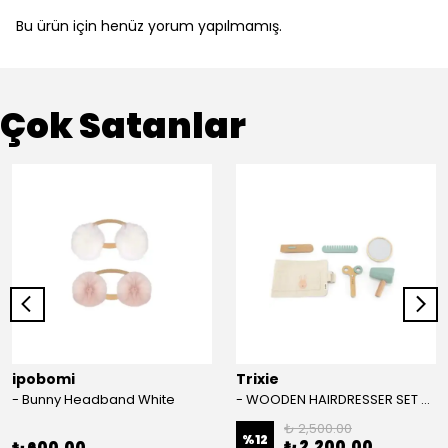
Bu ürün için henüz yorum yapılmamış.
Çok Satanlar
ipobomi
Trixie
- Bunny Headband White
- WOODEN HAIRDRESSER SET - AHŞAP KUAFÖR SETİ
₺ 2,500.00
%
12
₺ 2,200.00
₺ 600.00