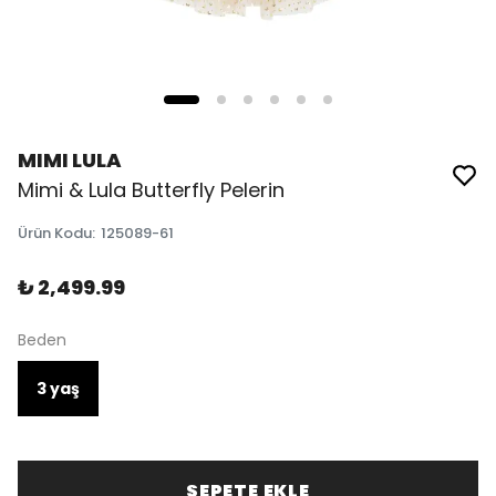
MIMI LULA
Mimi & Lula Butterfly Pelerin
Ürün Kodu
:
125089-61
₺ 2,499.99
Beden
3 yaş
SEPETE EKLE