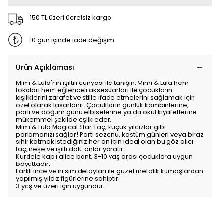
150 TL üzeri ücretsiz kargo
10 gün içinde iade değişim
Ürün Açıklaması
Mimi & Lula'nın ışıltılı dünyası ile tanışın. Mimi & Lula hem
tokaları hem eğlenceli aksesuarları ile çocukların
kişiliklerini zarafet ve stille ifade etmelerini sağlamak için
özel olarak tasarlanır. Çocukların günlük kombinlerine,
parti ve doğum günü elbiselerine ya da okul kıyafetlerine
mükemmel şekilde eşlik eder.
Mimi & Lula Magical Star Taç, küçük yıldızlar gibi
parlamanızı sağlar! Parti sezonu, kostüm günleri veya biraz
sihir katmak istediğiniz her an için ideal olan bu göz alıcı
taç, neşe ve ışıltı dolu anlar yaratır.
Kurdele kaplı alice bant, 3-10 yaş arası çocuklara uygun
boyuttadır.
Farklı ince ve iri sim detayları ile güzel metalik kumaşlardan
yapılmış yıldız figürlerine sahiptir.
3 yaş ve üzeri için uygundur.