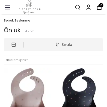
0
Bebek Beslenme
Önlük
3
ürün
Sırala