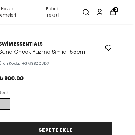
/ Havuz
Bebek
0
emeleri
Tekstil
SWİM ESSENTİALS
Sand Check Yüzme Simidi 55cm
Ürün Kodu
:
HGM3SZQJD7
₺ 900.00
Renk
SEPETE EKLE