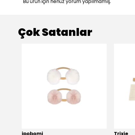
Bu ürün için henüz yorum yapılmamış.
Çok Satanlar
ükendi
ipobomi
Trixie