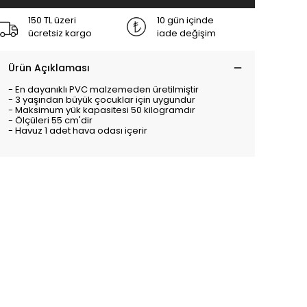
150 TL üzeri
10 gün içinde
ücretsiz kargo
iade değişim
Ürün Açıklaması
- En dayanıklı PVC malzemeden üretilmiştir
- 3 yaşından büyük çocuklar için uygundur
- Maksimum yük kapasitesi 50 kilogramdır
- Ölçüleri 55 cm'dir
- Havuz 1 adet hava odası içerir