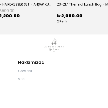
- WOODEN HAIRDRESSER SET - AHŞAP KUAFÖR SETİ
20-217 Thermal Lunch Bag - Mr
2,500.00
2,200.00
₺ 2,000.00
2 Renk
Hakkımızda
Contact
S.S.S