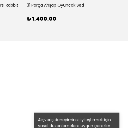
s. Rabbit
31 Parça Ahşap Oyuncak Seti
4’lü T
₺ 1,400.00
₺ 58
1 Renk
Alışveriş deneyiminizi iyileştirmek için
yasal düzenlemelere uygun çerezler