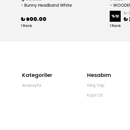
- Bunny Headband White
₺ 
%
12
₺ 600.00
₺ 
1 Renk
1 Renk
Kategoriler
Hesabım
Anasayfa
Giriş Yap
Kayıt Ol