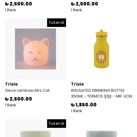
₺ 2,500.00
₺ 2,500.00
1 Renk
1 Renk
Tükendi
Trixie
Trixie
Gece Lambası Mrs.Cat
INSULATED DRINKING BOTTLE
350ML - TERMOS ŞİŞE - MR. LION
₺ 2,500.00
₺ 1,850.00
1 Renk
1 Renk
Tükendi