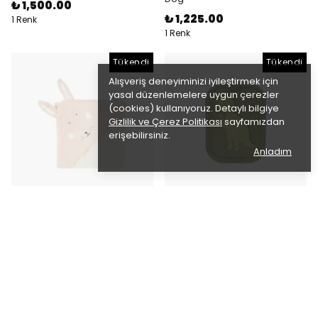
₺ 1,500.00
₺ 1,225.00
1 Renk
1 Renk
Tükendi
Tükendi
Alışveriş deneyiminizi iyileştirmek için
yasal düzenlemelere uygun çerezler
(cookies) kullanıyoruz. Detaylı bilgiye
Gizlilik ve Çerez Politikası
sayfamızdan
erişebilirsiniz.
Anladım
Trixie
Trixie
Kapüşonlu Bebek Havlusu -
LUNCH BOX LARGE MR. DINO -
Mrs. Rabbit
BÜYÜK ÖĞLE YEMEĞİ KUTUSU
₺ 1,225.00
₺ 0.00
1 Renk
Tükendi
Tükendi