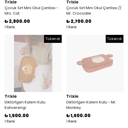
Trixie
Trixie
Çocuk Sırt Mini Okul Çantası -
Çocuk Sırt Mini Okul Çantası //
Mrs. Cat
Mr. Crocodile
₺ 2,800.00
₺ 2,700.00
1 Renk
1 Renk
Tükendi
Tükendi
Trixie
Trixie
Diktörtgen Kalem Kutu
Diktörtgen Kalem Kutu - Mr.
Kahverengi
Monkey
₺ 1,500.00
₺ 1,500.00
1 Renk
1 Renk