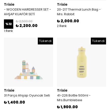
Trixie
Trixie
- WOODEN HAIRDRESSER SET -
20-217 Thermal Lunch Bag -
AHŞAP KUAFÖR SETİ
Mrs. Rabbit
₺ 2,000.00
₺ 2,500.00
%
12
₺ 2,200.00
2 Renk
1 Renk
Tükendi
Tükendi
Trixie
Trixie
31 Parça Ahşap Oyuncak Seti
41-226 Bottle 500ml -
Mrs.Bumblebee
₺ 1,400.00
₺ 1,900.00