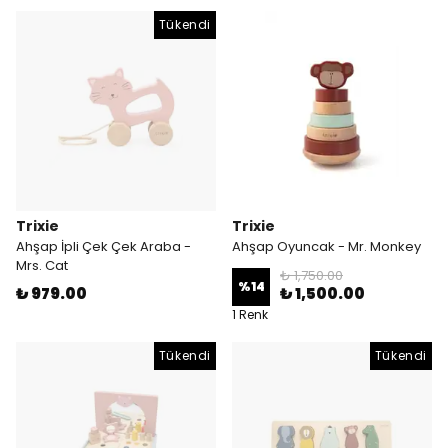
Tükendi
Trixie
Trixie
Ahşap İpli Çek Çek Araba -
Ahşap Oyuncak - Mr. Monkey
Mrs. Cat
₺ 1,750.00
%
14
₺ 979.00
₺ 1,500.00
1 Renk
Tükendi
Tükendi