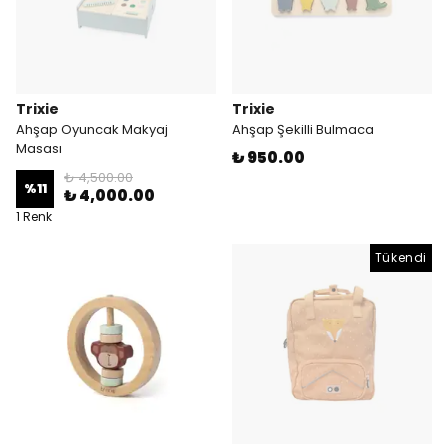
Trixie
Trixie
Ahşap Oyuncak Makyaj
Ahşap Şekilli Bulmaca
Masası
₺ 950.00
₺ 4,500.00
%
11
₺ 4,000.00
1 Renk
Tükendi