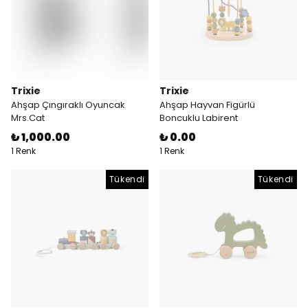
Trixie
Trixie
Ahşap Çıngıraklı Oyuncak
Ahşap Hayvan Figürlü
Mrs.Cat
Boncuklu Labirent
₺ 1,000.00
₺ 0.00
1 Renk
1 Renk
Tükendi
Tükendi