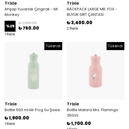
Trixie
Trixie
Ahşap Yuvarlak Çıngırak - Mr.
BACKPACK LARGE MR. FOX -
Monkey
BÜYÜK SIRT ÇANTASI
₺ 3,400.00
₺ 1,000.00
%
25
₺ 750.00
2 Renk
1 Renk
Tükendi
Tükendi
Trixie
Trixie
Bottle 500 ml Mr Frog Su Şisesi
Bottle Matara Mrs. Flamingo
350ml
₺ 1,900.00
₺ 1,700.00
1 Renk