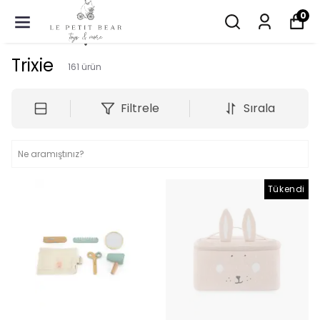
0
Trixie
161
ürün
Filtrele
Sırala
Tükendi