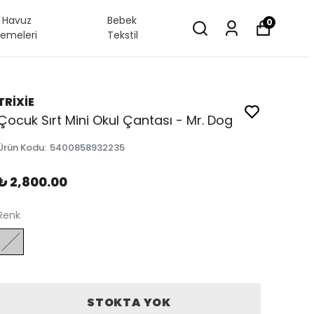
/ Havuz
Bebek
0
emeleri
Tekstil
TRİXİE
Çocuk Sırt Mini Okul Çantası - Mr. Dog
Ürün Kodu
:
5400858932235
₺ 2,800.00
Renk
STOKTA YOK