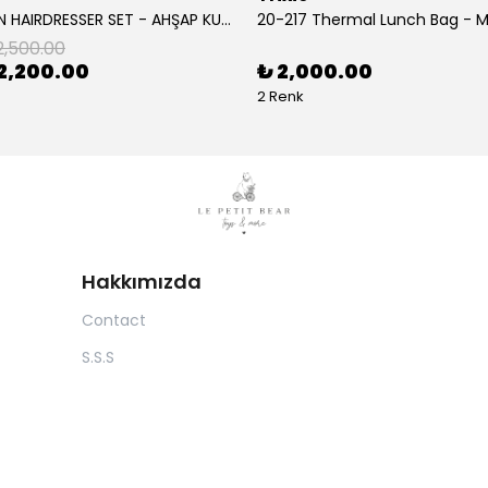
- WOODEN HAIRDRESSER SET - AHŞAP KUAFÖR SETİ
20-217 Thermal Lunch Bag - Mr
2,500.00
2,200.00
₺ 2,000.00
2 Renk
Hakkımızda
Contact
S.S.S