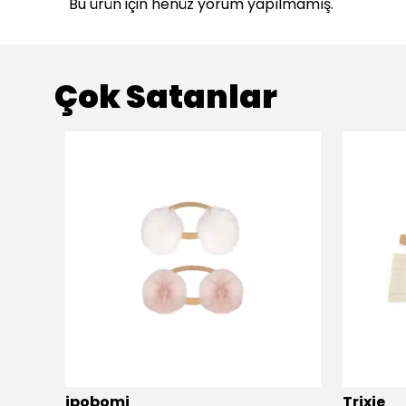
Bu ürün için henüz yorum yapılmamış.
Çok Satanlar
ükendi
ipobomi
Trixie