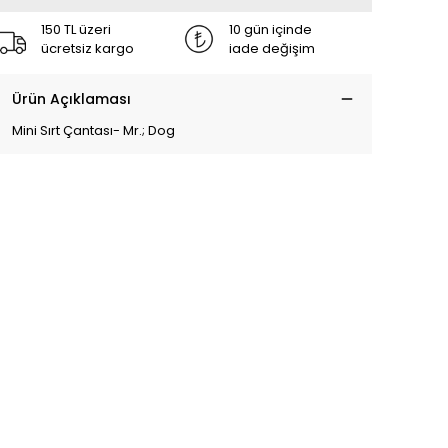
150 TL üzeri
10 gün içinde
ücretsiz kargo
iade değişim
Ürün Açıklaması
Mini Sırt Çantası- Mr.; Dog