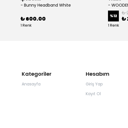
- Bunny Headband White
₺ 
%
12
₺ 600.00
₺ 
1 Renk
1 Renk
Kategoriler
Hesabım
Anasayfa
Giriş Yap
Kayıt Ol