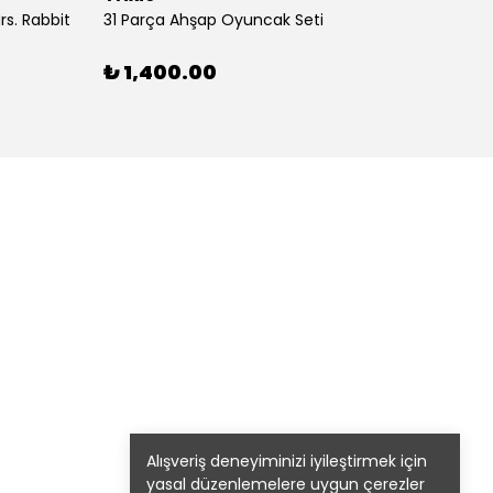
s. Rabbit
31 Parça Ahşap Oyuncak Seti
4’lü T
₺ 1,400.00
₺ 58
1 Renk
Alışveriş deneyiminizi iyileştirmek için
yasal düzenlemelere uygun çerezler