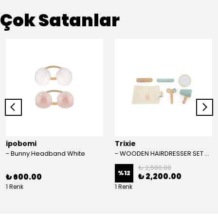
Çok Satanlar
ipobomi
Trixie
- Bunny Headband White
- WOODEN HAIRDRESSER SET - AHŞAP KUAFÖR SETİ
₺ 2,500.00
%
12
₺ 2,200.00
₺ 600.00
1 Renk
1 Renk