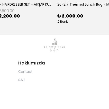
- WOODEN HAIRDRESSER SET - AHŞAP KUAFÖR SETİ
20-217 Thermal Lunch Bag - Mr
2,500.00
2,200.00
₺ 2,000.00
2 Renk
Hakkımızda
Contact
S.S.S