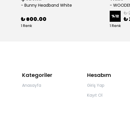
- Bunny Headband White
₺ 
%
12
₺ 600.00
₺ 
1 Renk
1 Renk
Kategoriler
Hesabım
Anasayfa
Giriş Yap
Kayıt Ol