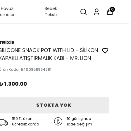
/ Havuz
Bebek
0
emeleri
Tekstil
TRİXİE
SILICONE SNACK POT WITH LID - SİLİKON
KAPAKLI ATIŞTIRMALIK KABI - MR. LION
Ürün Kodu
:
5400858964281
₺ 1,300.00
STOKTA YOK
150 TL üzeri
10 gün içinde
ücretsiz kargo
iade değişim