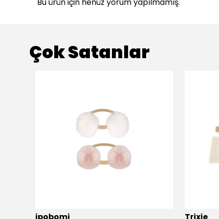
Bu ürün için henüz yorum yapılmamış.
Çok Satanlar
ükendi
ipobomi
Trixie