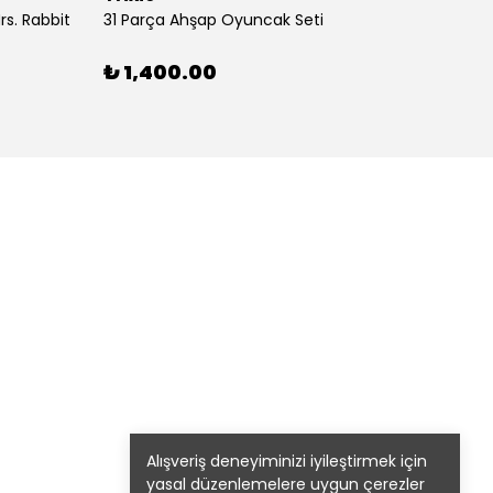
s. Rabbit
31 Parça Ahşap Oyuncak Seti
4’lü T
₺ 1,400.00
₺ 58
1 Renk
Alışveriş deneyiminizi iyileştirmek için
yasal düzenlemelere uygun çerezler