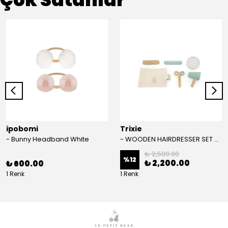
ipobomi
Trixie
- Bunny Headband White
- WOODEN HAIRDRESSER SET - AHŞAP KUAFÖR SETİ
₺ 2,500.00
%
12
₺ 2,200.00
₺ 600.00
1 Renk
1 Renk