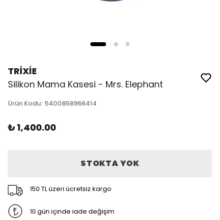
TRİXİE
Silikon Mama Kasesi - Mrs. Elephant
Ürün Kodu
:
5400858966414
₺ 1,400.00
STOKTA YOK
150 TL üzeri ücretsiz kargo
10 gün içinde iade değişim